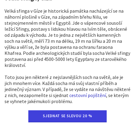
Velká sfinga v Gíze je historická památka nacházející se na
náhorní plošině v Gíze, na západním břehu Nilu, ve
stejnojmenném městě v Egyptě. Jde o vápencové sousoší
ležící Sfingy, postavy s lidskou hlavou na lvím těle, obrácené
od západu k východu. Je to jedna z největších kamenných
soch na světě, měří 73 m na délku, 19 m na šířku a 20 m na
výšku a věří se, že byla postavena na ochranu faraona
Khafrea. Podle archeologických studií byla socha Velké sfingy
postavena asi před 4500-5000 lety Egypťany ze starověkého
království.
Toto jsou jen některé z nejslavnějších soch na světě, ale je
jich mnohem více. Každá socha má svůj vlastní příběh a
jedinečný význam. V případě, že se vydáte na návštěvu některé
z nich, nezapomeňte si sjednat
cestovní pojištění
, se kterým
se vyhnete jakémukoli problému.
SJEDNAT SE SLEVOU 20 %