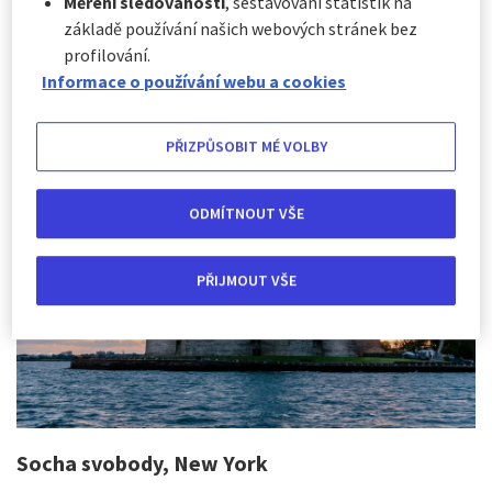
vyjádření, dokázaly člověka překvapit i dojmout.
Měření sledovanosti
, sestavování statistik na
Nejslavnější sochy světa věnované hrdinům, božstvům
základě používání našich webových stránek bez
nebo národním symbolům nadále inspirují a přitahují
profilování.
návštěvníky ze všech koutů světa a stávají se ikonickými
Informace o používání webu a cookies
památkami.
PŘIZPŮSOBIT MÉ VOLBY
ODMÍTNOUT VŠE
PŘIJMOUT VŠE
Socha svobody, New York