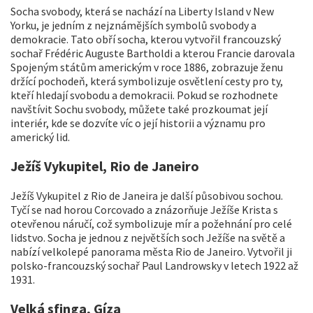
Socha svobody, která se nachází na Liberty Island v New
Yorku, je jedním z nejznámějších symbolů svobody a
demokracie. Tato obří socha, kterou vytvořil francouzský
sochař Frédéric Auguste Bartholdi a kterou Francie darovala
Spojeným státům americkým v roce 1886, zobrazuje ženu
držící pochodeň, která symbolizuje osvětlení cesty pro ty,
kteří hledají svobodu a demokracii. Pokud se rozhodnete
navštívit Sochu svobody, můžete také prozkoumat její
interiér, kde se dozvíte víc o její historii a významu pro
americký lid.
Ježíš Vykupitel, Rio de Janeiro
Ježíš Vykupitel z Rio de Janeira je další působivou sochou.
Tyčí se nad horou Corcovado a znázorňuje Ježíše Krista s
otevřenou náručí, což symbolizuje mír a požehnání pro celé
lidstvo. Socha je jednou z největších soch Ježíše na světě a
nabízí velkolepé panorama města Rio de Janeiro. Vytvořil ji
polsko-francouzský sochař Paul Landrowsky v letech 1922 až
1931.
Velká sfinga, Gíza