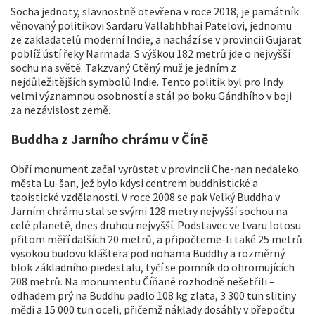
Socha jednoty, slavnostně otevřena v roce 2018, je památník
věnovaný politikovi Sardaru Vallabhbhai Patelovi, jednomu
ze zakladatelů moderní Indie, a nachází se v provincii Gujarat
poblíž ústí řeky Narmada. S výškou 182 metrů jde o nejvyšší
sochu na světě. Takzvaný Ctěný muž je jedním z
nejdůležitějších symbolů Indie. Tento politik byl pro Indy
velmi významnou osobností a stál po boku Gándhího v boji
za nezávislost země.
Buddha z Jarního chrámu v Číně
Obří monument začal vyrůstat v provincii Che-nan nedaleko
města Lu-šan, jež bylo kdysi centrem buddhistické a
taoistické vzdělanosti. V roce 2008 se pak Velký Buddha v
Jarním chrámu stal se svými 128 metry nejvyšší sochou na
celé planetě, dnes druhou nejvyšší. Podstavec ve tvaru lotosu
přitom měří dalších 20 metrů, a připočteme-li také 25 metrů
vysokou budovu kláštera pod nohama Buddhy a rozměrný
blok základního piedestalu, tyčí se pomník do ohromujících
208 metrů. Na monumentu Číňané rozhodně nešetřili –
odhadem prý na Buddhu padlo 108 kg zlata, 3 300 tun slitiny
mědi a 15 000 tun oceli, přičemž náklady dosáhly v přepočtu