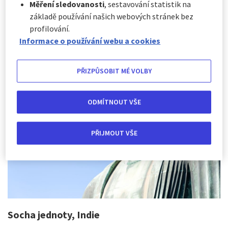
monumentálního umění. Pokud jste už vedle tak velké
Měření sledovanosti
, sestavování statistik na
sochy stáli, museli jste žasnout nad kreativitou a lidskou
základě používání našich webových stránek bez
schopností přivést tak velká díla k životu. Tyto obrovské
profilování.
sochy nejsou jen projevy umění, ale také symboly kultury
Informace o používání webu a cookies
a historie.
PŘIZPŮSOBIT MÉ VOLBY
ODMÍTNOUT VŠE
PŘIJMOUT VŠE
Socha jednoty, Indie