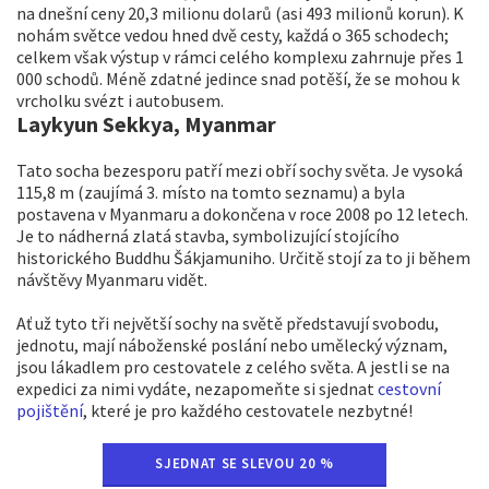
na dnešní ceny 20,3 milionu dolarů (asi 493 milionů korun). K
nohám světce vedou hned dvě cesty, každá o 365 schodech;
celkem však výstup v rámci celého komplexu zahrnuje přes 1
000 schodů. Méně zdatné jedince snad potěší, že se mohou k
vrcholku svézt i autobusem.
Laykyun Sekkya, Myanmar
Tato socha bezesporu patří mezi obří sochy světa. Je vysoká
115,8 m (zaujímá 3. místo na tomto seznamu) a byla
postavena v Myanmaru a dokončena v roce 2008 po 12 letech.
Je to nádherná zlatá stavba, symbolizující stojícího
historického Buddhu Šákjamuniho. Určitě stojí za to ji během
návštěvy Myanmaru vidět.
Ať už tyto tři největší sochy na světě představují svobodu,
jednotu, mají náboženské poslání nebo umělecký význam,
jsou lákadlem pro cestovatele z celého světa. A jestli se na
expedici za nimi vydáte, nezapomeňte si sjednat
cestovní
pojištění
, které je pro každého cestovatele nezbytné!
SJEDNAT SE SLEVOU 20 %