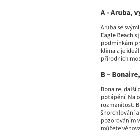
A - Aruba, 
Aruba se svými 
Eagle Beach s 
podmínkám pro 
klima a je ideá
přírodních mos
B – Bonaire,
Bonaire, další 
potápění. Na o
rozmanitost. Bí
šnorchlování a
pozorováním v
můžete věnovat