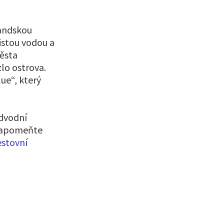
landskou
čistou vodou a
ěsta
lo ostrova.
ue“, který
odvodní
ezapomeňte
estovní