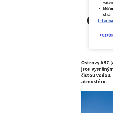
vašem
Měřen
strán
Ostr
Informa
PŘIZPŮS
Ostrovy ABC (
jsou vysněnými
čistou vodou. 
atmosféru.