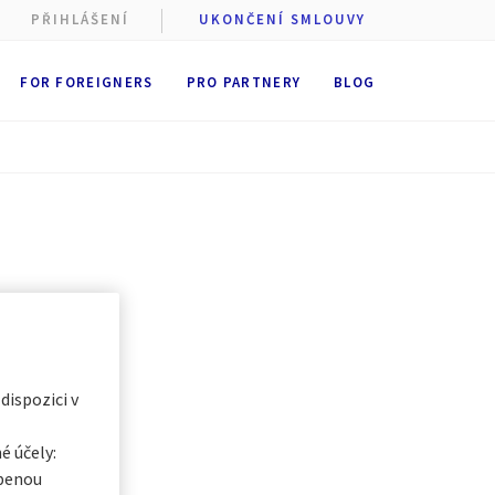
PŘIHLÁŠENÍ
UKONČENÍ SMLOUVY
FOR FOREIGNERS
PRO PARTNERY
BLOG
 cookie
stí AXA
st
ukládání
 dobu
6
t se všemi
egorii, a
 dispozici v
é účely:
obenou