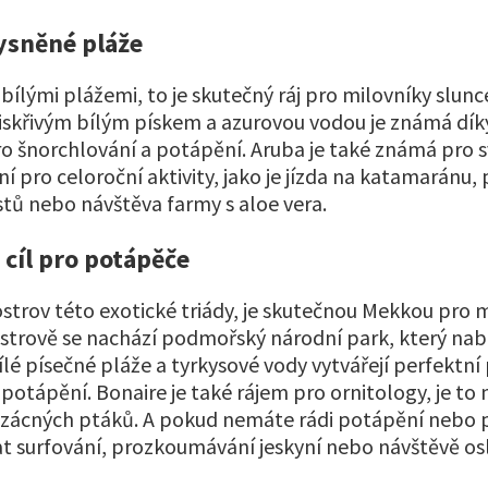
vysněné pláže
bílými plážemi, to je skutečný ráj pro milovníky slunc
jiskřivým bílým pískem a azurovou vodou je známá dí
šnorchlování a potápění. Aruba je také známá pro sv
lní pro celoroční aktivity, jako je jízda na katamaránu,
tů nebo návštěva farmy s aloe vera.
 cíl pro potápěče
ostrov této exotické triády, je skutečnou Mekkou pro 
strově se nachází podmořský národní park, který nabí
lé písečné pláže a tyrkysové vody vytvářejí perfektní
 potápění. Bonaire je také rájem pro ornitology, je t
zácných ptáků. A pokud nemáte rádi potápění nebo p
 surfování, prozkoumávání jeskyní nebo návštěvě osl