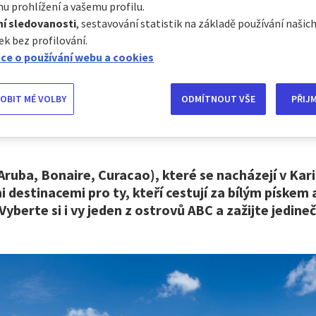
u prohlížení a vašemu profilu.
í sledovanosti
, sestavování statistik na základě používání naši
ek bez profilování.
ovy ABC (Aruba, Bon
ce o používání webu a cookies
Curacao): ráj na zem
OBIT MÉ VOLBY
ODMÍTNOUT VŠE
PŘIJ
Aruba, Bonaire, Curacao), které se nacházejí v Kar
 destinacemi pro ty, kteří cestují za bílým pískem 
Vyberte si i vy jeden z ostrovů ABC a zažijte jedin