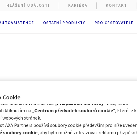
HLÁŠENÍ UDÁLOSTI
KARIÉRA
KONTAKT
 AUTOASISTENCE
OSTATNÍ PRODUKTY
PRO CESTOVATELE
ové stránky shromažďují soubory cookie.
ížení webových stránek se používají
funkční a technické soubory
ě nutné). Volitelné soubory cookie mohou být používány společno
 nebo externími poskytovateli pro níže vedené účely. Máte možno
cookie přijmout
nebo
odmítnout
. Vaše předvolby uchováme po
Prostřednictvím Centra předvoleb souborů cookie můžete souhlasi
e s některými volitelnými soubory cookie v závislosti na jejich kat
y Cookie
itě kliknutím na tlačítko „
Přizpůsobit mé volby
“ níže, nebo
li kliknutím na „
Centrum předvoleb souborů cookie
“, které je k
í webových stránek.
t AXA Partners používá soubory cookie především pro níže uveden
é soubory cookie
, aby bylo možné zobrazovat reklamu přizpůs