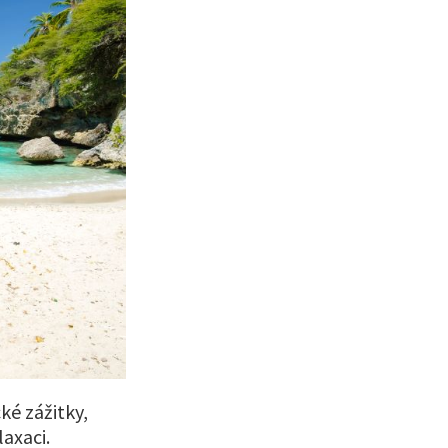
ké zážitky,
axaci.