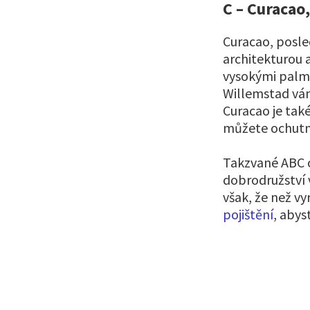
C – Curacao
Curacao, posle
architekturou a
vysokými palma
Willemstad vám
Curacao je tak
můžete ochutna
Takzvané ABC o
dobrodružství 
však, že než vy
pojištění
, abys