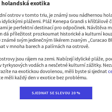
, holandská exotika
dní ostrov v tomto triu, je známý svou nádhernou ho
 idylickými plážemi. Pláž Kenepa Grandi s křišťálově 
mi je perfektní destinací pro odpočinek. Návštěva m
 dá příležitost prozkoumat historické a kulturní kouz
é známé svým jedinečným likérem zvaným „Curacao Bl
t v mnoha barech a palírnách na ostrově.
strovy jsou rájem na zemi. Nabízejí idylické pláže, p
v tyrkysových vodách a nesčetné kulturní zážitky. N
razíte na exotickou dovolenou, měli byste si sjednat
c
te měli každý den v exotice bez problému.
SJEDNAT SE SLEVOU 20 %