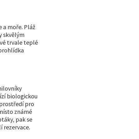
e a moře. Pláž
ky skvělým
é trvale teplé
 prohlídka
milovníky
zí biologickou
 prostředí pro
o místo známé
táky, pak se
í rezervace.