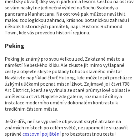
městský obvod) díky svým parkům a lesům. Cestou na ostrov
se vám naskytne jedinečný výhled na Sochu Svobody a
panorama Manhattanu. Na ostrově pak můžete navštívit
malou zoologickou zahradu, krásnou botanickou zahradu i
několik historických památek, např. Historic Richmond
Town, kde vás provedou historií regionu.
Peking
Peking je známý pro svou Velkou zeď, Zakázané město a
náměstí Nebeského klidu. Ale zkuste jít mimo vyšlapané
cesty a objevte skryté poklady tohoto slavného města!
Navštivte například čtvrť Hutong, kde můžete při procházce
úzkými uličkami poznat místní život. Zajímavá je i čtvrť 798
Art District, která se vyvinula ze staré průmyslové oblasti v
uměleckou čtvrť. Najdete zde galerie, rozmanité dílny a
instalace moderního umění v dokonalém kontrastu k
tradičním částem města.
Ještě dřív, než se vypravíte objevovat skryté atrakce na
známých místech po celém světě, nezapomeňte si uzavřít
správné
cestovní pojištění
pro bezstarostnou cestu!