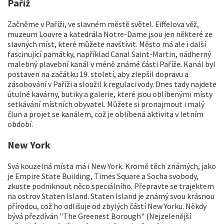
Paříž
Začněme v Paříži, ve slavném městě světel. Eiffelova věž,
muzeum Louvre a katedrála Notre-Dame jsou jen některé ze
slavných míst, které můžete navštívit. Město má ale i další
fascinující památky, například Canal Saint-Martin, nádherný
malebný plavební kanál v méně známé části Paříže. Kanál byl
postaven na začátku 19. století, aby zlepšil dopravu a
zásobování v Paříži a sloužil k regulaci vody. Dnes tady najdete
útulné kavárny, butiky a galerie, které jsou oblíbenými místy
setkávání místních obyvatel. Můžete si pronajmout i malý
člun a projet se kanálem, což je oblíbená aktivita v letním
období.
New York
Svá kouzelná místa má i New York. Kromě těch známých, jako
je Empire State Building, Times Square a Socha svobody,
zkuste podniknout něco speciálního. Přepravte se trajektem
na ostrov Staten Island. Staten Island je známý svou krásnou
přírodou, což ho odlišuje od zbylých částí New Yorku. Někdy
bývá přezdíván "The Greenest Borough" (Nejzelenější