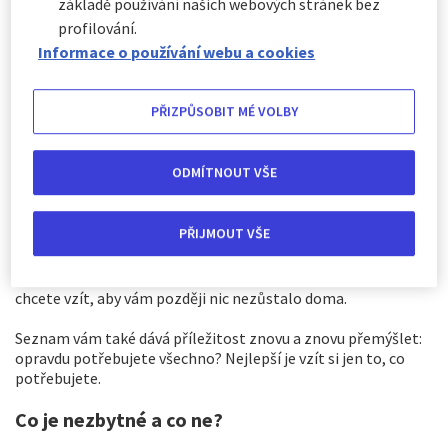
základě používání našich webových stránek bez
profilování.
Informace o používání webu a cookies
PŘIZPŮSOBIT MÉ VOLBY
ODMÍTNOUT VŠE
Předběžné plánování a seznam
PŘIJMOUT VŠE
Není vůbec hloupé věnovat několik minut denně, třeba i
několik dní před odjezdem, přemýšlení o tom, co si chcete
vzít s sebou. Pak se vyplatí sepsat si seznam toho, co si
chcete vzít, aby vám později nic nezůstalo doma.
Seznam vám také dává příležitost znovu a znovu přemýšlet:
opravdu potřebujete všechno? Nejlepší je vzít si jen to, co
potřebujete.
Co je nezbytné a co ne?