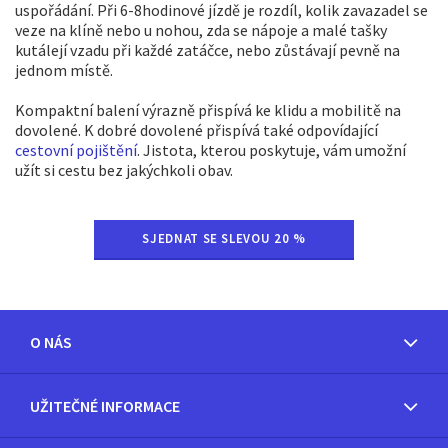
uspořádání. Při 6-8hodinové jízdě je rozdíl, kolik zavazadel se
veze na klíně nebo u nohou, zda se nápoje a malé tašky
kutálejí vzadu při každé zatáčce, nebo zůstávají pevně na
jednom místě.
Kompaktní balení výrazně přispívá ke klidu a mobilitě na
dovolené. K dobré dovolené přispívá také odpovídající
cestovní pojištění
. Jistota, kterou poskytuje, vám umožní
užít si cestu bez jakýchkoli obav.
SJEDNAT SE SLEVOU 20 %
O NÁS
UŽITEČNÉ INFORMACE