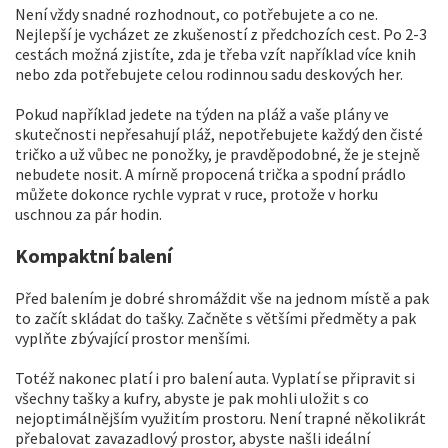
Není vždy snadné rozhodnout, co potřebujete a co ne.
Nejlepší je vycházet ze zkušeností z předchozích cest. Po 2-3
cestách možná zjistíte, zda je třeba vzít například více knih
nebo zda potřebujete celou rodinnou sadu deskových her.
Pokud například jedete na týden na pláž a vaše plány ve
skutečnosti nepřesahují pláž, nepotřebujete každý den čisté
tričko a už vůbec ne ponožky, je pravděpodobné, že je stejně
nebudete nosit. A mírně propocená trička a spodní prádlo
můžete dokonce rychle vyprat v ruce, protože v horku
uschnou za pár hodin.
Kompaktní balení
Před balením je dobré shromáždit vše na jednom místě a pak
to začít skládat do tašky. Začněte s většími předměty a pak
vyplňte zbývající prostor menšími.
Totéž nakonec platí i pro balení auta. Vyplatí se připravit si
všechny tašky a kufry, abyste je pak mohli uložit s co
nejoptimálnějším využitím prostoru. Není trapné několikrát
přebalovat zavazadlový prostor, abyste našli ideální