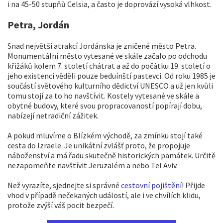
i na 45-50 stupňů Celsia, a často je doprovází vysoká vlhkost.
Petra, Jordán
Snad největší atrakcí Jordánska je zničené město Petra.
Monumentální město vytesané ve skále začalo po odchodu
křižáků kolem 7. století chátrat a až do počátku 19. století o
jeho existenci věděli pouze beduínští pastevci. Od roku 1985 je
součástí světového kulturního dědictví UNESCO a už jen kvůli
tomu stojí za to ho navštívit. Kostely vytesané ve skále a
obytné budovy, které svou propracovaností popírají dobu,
nabízejí netradiční zážitek.
A pokud mluvíme o Blízkém východě, za zmínku stojí také
cesta do Izraele. Je unikátní zvlášť proto, že propojuje
náboženství a má řadu skutečně historických památek. Určitě
nezapomeňte navštívit Jeruzalém a nebo Tel Aviv.
Než vyrazíte, sjednejte si správné
cestovní pojištění
! Přijde
vhod v případě nečekaných událostí, ale i ve chvílích klidu,
protože zvýší váš pocit bezpečí.