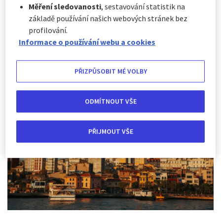
Měření sledovanosti
, sestavování statistik na
Blízký východ je z cestovatelského hlediska pro mnohé
stále neznámý, ale i zde na vás čekají opravdu zajímavé
základě používání našich webových stránek bez
památky a zážitky. Do regionu navíc létá stále víc
profilování.
nízkonákladových leteckých společností, takže samotná
Informace o používání webu a cookies
cesta je často i levná. Ideální pro návštěvu je zimní
období.
PŘIZPŮSOBIT MÉ VOLBY
ODMÍTNOUT VŠE
PŘIJMOUT VŠE