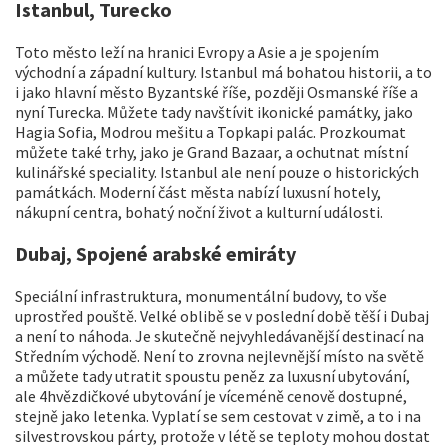
Istanbul, Turecko
Toto město leží na hranici Evropy a Asie a je spojením
východní a západní kultury. Istanbul má bohatou historii, a to
i jako hlavní město Byzantské říše, později Osmanské říše a
nyní Turecka. Můžete tady navštívit ikonické památky, jako
Hagia Sofia, Modrou mešitu a Topkapi palác. Prozkoumat
můžete také trhy, jako je Grand Bazaar, a ochutnat místní
kulinářské speciality. Istanbul ale není pouze o historických
památkách. Moderní část města nabízí luxusní hotely,
nákupní centra, bohatý noční život a kulturní události.
Dubaj, Spojené arabské emiráty
Speciální infrastruktura, monumentální budovy, to vše
uprostřed pouště. Velké oblibě se v poslední době těší i Dubaj
a není to náhoda. Je skutečně nejvyhledávanější destinací na
Středním východě. Není to zrovna nejlevnější místo na světě
a můžete tady utratit spoustu peněz za luxusní ubytování,
ale 4hvězdičkové ubytování je víceméně cenově dostupné,
stejně jako letenka. Vyplatí se sem cestovat v zimě, a to i na
silvestrovskou párty, protože v létě se teploty mohou dostat